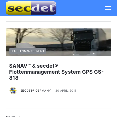
Home
Anwendungsbereiche
Apps
FLOTTENMANAGEMENT
Katalog
SANAV™ & secdet®
Flottenmanagement System GPS GS-
Trackportal
818
Videos
SECDET® GERMANY
20 APRIL 2011